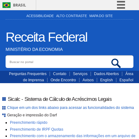
BRASIL
Simplifique!
ACESSIBILIDADE
ALTO CONTRASTE
MAPA DO SITE
Comunica BR
Receita Federal
Participe
Acesso à informação
MINISTÉRIO DA ECONOMIA
Legislação
Buscar no portal
Bus
Canais
Perguntas Frequentes
Contato
Serviços
Dados Abertos
Área
de Imprensa
Onde Encontro
Avisos
English
Español
Sicalc - Sistema de Cálculo de Acréscimos Legais
Clique em um dos links abaixo para acessar as funcionalidades do sistema
Geração e impressão do Darf
Preenchimento rápido
Preenchimento de IRPF Quotas
Preenchimento com o armazenamento das informações em um arquivo de